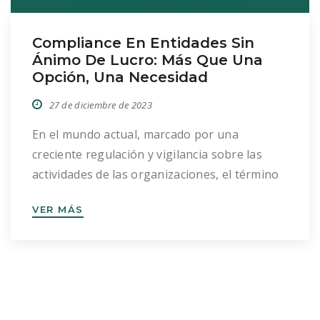
Compliance En Entidades Sin
Ánimo De Lucro: Más Que Una
Opción, Una Necesidad
27 de diciembre de 2023
En el mundo actual, marcado por una
creciente regulación y vigilancia sobre las
actividades de las organizaciones, el término
“compliance” o cumplimiento normativo ha
VER MÁS
cobrado una relevancia sin precedentes.
Desde Bados Duplá, un despacho
especializado en la creación y gestión de
entidades sin ánimo de lucro, entendemos la
importancia de abordar este tema, no […]