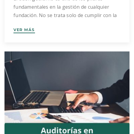
fundamentales en la gestión de cualquier
fundación. No se trata solo de cumplir con la
normativa vigente, sino de establecer una
VER MÁS
cultura organizativa basada en la
transparencia, la responsabilidad y la
eficiencia en el uso de los recursos. Una
fundación bien gobernada inspira confianza,
refuerza su reputación […]