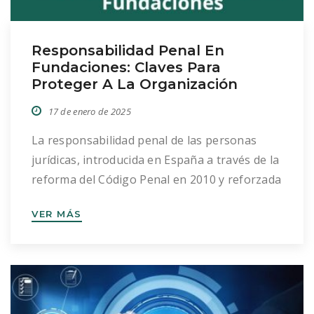
Responsabilidad Penal En
Fundaciones: Claves Para
Proteger A La Organización
17 de enero de 2025
La responsabilidad penal de las personas
jurídicas, introducida en España a través de la
reforma del Código Penal en 2010 y reforzada
en 2015, ha tenido un impacto significativo en
VER MÁS
el sector fundacional. Las fundaciones, como
cualquier otra persona jurídica, pueden ser
responsables penalmente por delitos
cometidos en su seno, lo que resalta la
necesidad […]