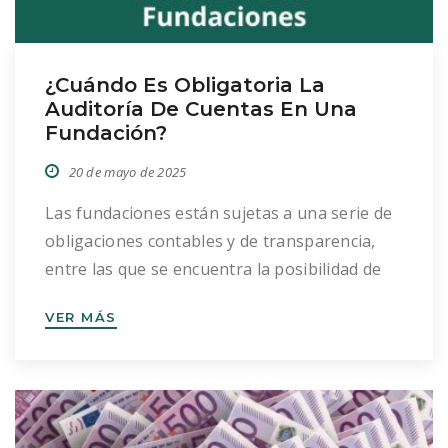
¿Cuándo Es Obligatoria La
Auditoría De Cuentas En Una
Fundación?
20 de mayo de 2025
Las fundaciones están sujetas a una serie de
obligaciones contables y de transparencia,
entre las que se encuentra la posibilidad de
auditar sus cuentas anuales. Aunque no
VER MÁS
siempre es obligatoria, la auditoría se exige
legalmente cuando concurren determinadas
circunstancias económicas, de financiación
pública o por propia voluntad de la entidad.
Fundaciones de ámbito estatal: límites […]