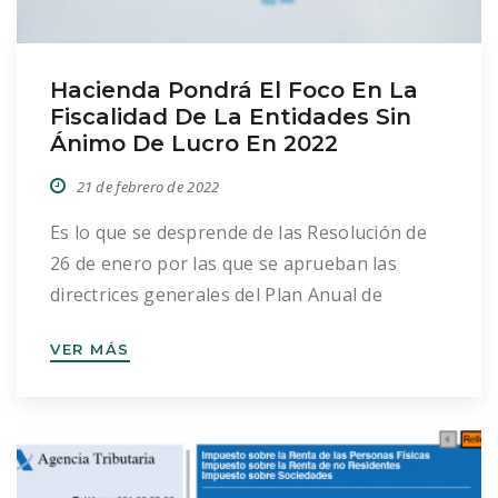
Hacienda Pondrá El Foco En La
Fiscalidad De La Entidades Sin
Ánimo De Lucro En 2022
21 de febrero de 2022
Es lo que se desprende de las Resolución de
26 de enero por las que se aprueban las
directrices generales del Plan Anual de
Control Tributario y Aduanero de 2022 que se
VER MÁS
publicó el pasado 31 de enero en el Boletín
Oficial del Estado. En la misma se desglosan
las diferentes actuaciones que llevará a […]