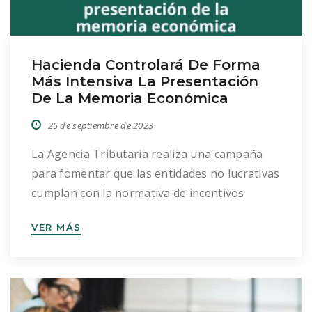
Hacienda Controlará De Forma
Más Intensiva La Presentación
De La Memoria Económica
25 de septiembre de 2023
La Agencia Tributaria realiza una campaña
para fomentar que las entidades no lucrativas
cumplan con la normativa de incentivos
fiscales. La Ley 49/2002 se encarga de
VER MÁS
regular el régimen fiscal de las entidades sin
ánimo de lucro y de los incentivos fiscales en
el mecenazgo. Todas aquellas organizaciones
no lucrativas que estén acogidas a […]