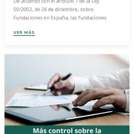
De acuerdo con el artículo 7 de la Ley
50/2002, de 26 de diciembre, sobre
Fundaciones en España, las fundaciones
extranjeras que deseen desarrollar sus
VER MÁS
actividades de manera estable en el país
deben establecer una delegación en territorio
español. Este establecimiento actúa como la
sede oficial de la fundación para los
propósitos de la […]