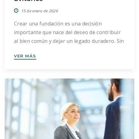
15 de enero de 2026
Crear una fundación es una decisión
importante que nace del deseo de contribuir
al bien común y dejar un legado duradero. Sin
embargo, la ilusión inicial puede verse
VER MÁS
entorpecida por ciertos errores frecuentes
que pueden retrasar el proceso o, incluso,
poner en riesgo la viabilidad del proyecto. En
este artículo repasamos los fallos más
habituales, […]