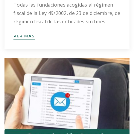
Todas las fundaciones acogidas al régimen
fiscal de la Ley 49/2002, de 23 de diciembre, de
régimen fiscal de las entidades sin fines
lucrativos y de los incentivos fiscales al
VER MÁS
mecenazgo están obligadas a preparar y
presentar una memoria económica a la
Agencia Tributaria (artículo 3.10). Con
carácter anual, el Patronato de las
Fundaciones deberán confeccionar las […]