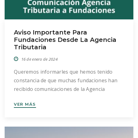
Aviso Importante Para
Fundaciones Desde La Agencia
Tributaria
16 de enero de 2024
Queremos informarles que hemos tenido
constancia de que muchas fundaciones han
recibido comunicaciones de la Agencia
Tributaria. Estas notificaciones hacen
VER MÁS
referencia a la siguiente problemática: “La
organización no ha cumplido con la
obligación de presentar las cuentas anuales,
lo cual es un requisito indispensable para