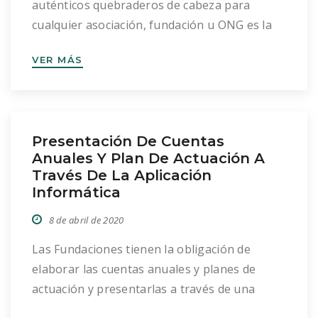
auténticos quebraderos de cabeza para
cualquier asociación, fundación u ONG es la
relación con organismos públicos a la hora de
VER MÁS
hacer frente a cualquier gestión a nivel fiscal.
Todas las entidades sin ánimo de lucro deben
hacer frente a diferentes obligaciones
recogidas por ley, hoy hablamos de Modelo
Presentación De Cuentas
182, […]
Anuales Y Plan De Actuación A
Través De La Aplicación
Informática
8 de abril de 2020
Las Fundaciones tienen la obligación de
elaborar las cuentas anuales y planes de
actuación y presentarlas a través de una
aplicación informática del Ministerio de