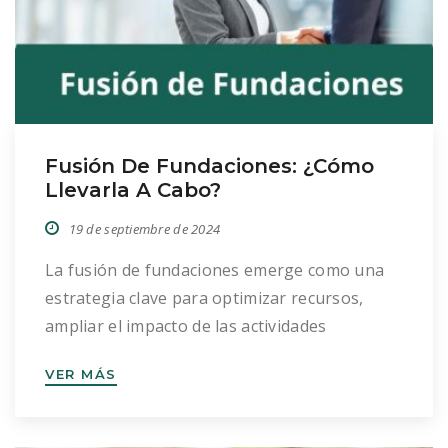
Fusión De Fundaciones: ¿Cómo
Llevarla A Cabo?
19 de septiembre de 2024
La fusión de fundaciones emerge como una
estrategia clave para optimizar recursos,
ampliar el impacto de las actividades
benéficas y asegurar una mayor eficiencia en
VER MÁS
la consecución de objetivos fundacionales. En
este artículo, preparado por el equipo de
Bados Duplá especializado en la creación y