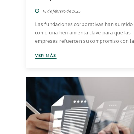
18 de febrero de 2025
Las fundaciones corporativas han surgido
como una herramienta clave para que las
empresas refuercen su compromiso con la
sociedad, más allá de su actividad económi
VER MÁS
Se trata de entidades sin ánimo de lucro q
aunque están vinculadas a una empresa,
operan con autonomía y tienen como obje
principal la promoción de fines de interés
general. […]