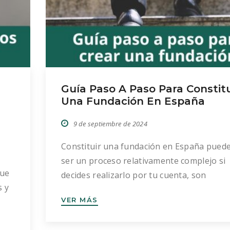
Guía Paso A Paso Para Constitu
Una Fundación En España
9 de septiembre de 2024
Constituir una fundación en España pued
ser un proceso relativamente complejo si
que
decides realizarlo por tu cuenta, son
s y
necesarios unos conocimientos mínimos y
VER MÁS
co
consideramos esencial un asesoramiento
 se
profesional para llevarse a cabo de maner