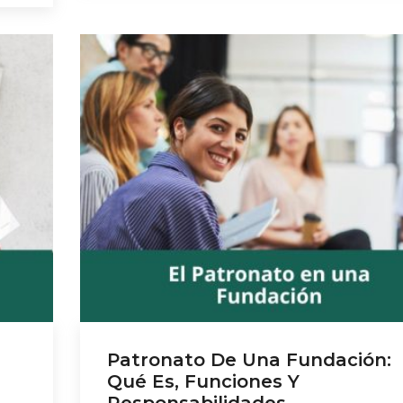
es y
eficaz y sin contratiempos. A continuación,
los
explicamos los 8 pasos clave para constitu
 […]
una fundación en España: 1. Redactar los [
Patronato De Una Fundación:
Qué Es, Funciones Y