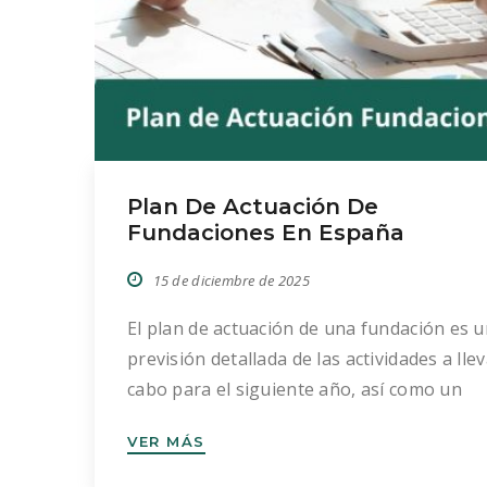
Plan De Actuación De
Fundaciones En España
15 de diciembre de 2025
El plan de actuación de una fundación es 
previsión detallada de las actividades a llev
cabo para el siguiente año, así como un
presupuesto detallado en el que se plasm
VER MÁS
las previsiones económicas de ingresos,
gastos e inversiones para cada una de las