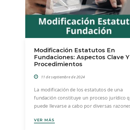
Modificación Estatutos En
Fundaciones: Aspectos Clave Y
Procedimientos
11 de septiembre de 2024
La modificación de los estatutos de una
fundación constituye un proceso jurídico 
puede llevarse a cabo por diversas razone
requiere seguir un procedimiento específi
VER MÁS
establecido por la legislación. Este artículo