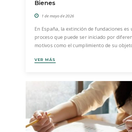
Bienes
1 de mayo de 2026
En España, la extinción de fundaciones es 
proceso que puede ser iniciado por difere
motivos como el cumplimiento de su objet
social, la imposibilidad de continuar con su
VER MÁS
actividad, la falta de recursos económicos o
fusión con otra entidad sin ánimo de lucro.
embargo, más allá de las causas, conviene
tener en […]