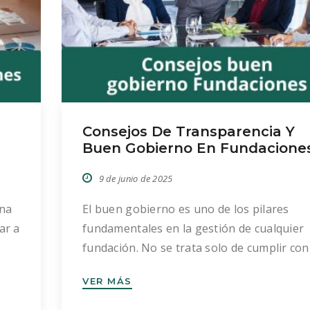
Consejos De Transparencia Y
Buen Gobierno En Fundacione
9 de junio de 2025
una
El buen gobierno es uno de los pilares
ar a
fundamentales en la gestión de cualquier
fundación. No se trata solo de cumplir con
an
normativa vigente, sino de establecer una
VER MÁS
cultura organizativa basada en la
transparencia, la responsabilidad y la