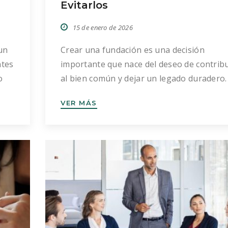
Evitarlos
15 de enero de 2026
un
Crear una fundación es una decisión
ntes
importante que nace del deseo de contribu
o
al bien común y dejar un legado duradero.
embargo, la ilusión inicial puede verse
VER MÁS
 la
entorpecida por ciertos errores frecuente
 Sin
que pueden retrasar el proceso o, incluso,
poner en riesgo la viabilidad del proyecto.
este artículo repasamos los fallos más
habituales, […]