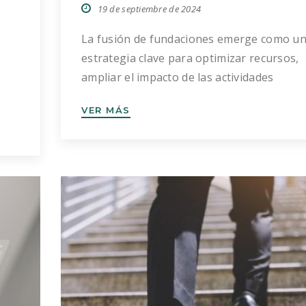
19 de septiembre de 2024
La fusión de fundaciones emerge como u
estrategia clave para optimizar recursos,
ampliar el impacto de las actividades
benéficas y asegurar una mayor eficiencia
VER MÁS
ca.
la consecución de objetivos fundacionales.
ue,
este artículo, preparado por el equipo de
Bados Duplá especializado en la creación 
tivo
gestión de fundaciones, detallamos el
procedimiento y los aspectos legales […]