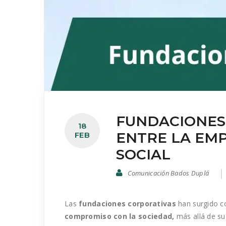
FUNDACIONES
18
ENTRE LA EM
FEB
SOCIAL
Comunicación Bados Duplá
Las
fundaciones corporativas
han surgido c
compromiso con la sociedad,
más allá de su