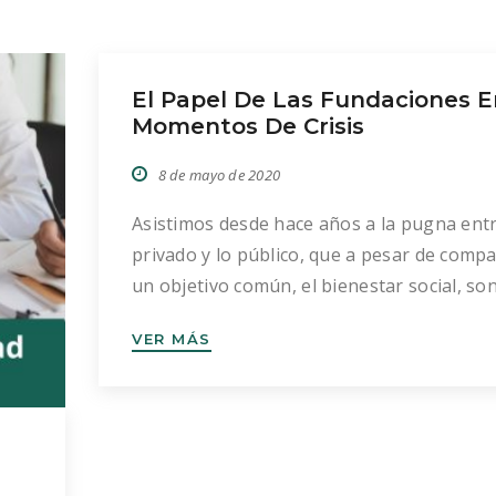
El Papel De Las Fundaciones E
Momentos De Crisis
8 de mayo de 2020
Asistimos desde hace años a la pugna entr
privado y lo público, que a pesar de compa
un objetivo común, el bienestar social, so
incapaces de ver la necesidad de coexisten
VER MÁS
de ambas fuerzas, principalmente en las
situaciones como la que actualmente est
viviendo. Y ha quedado demostrada la
importancia y necesidad de ambas […]