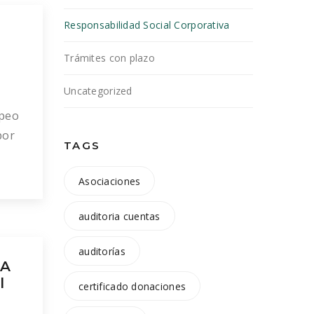
Responsabilidad Social Corporativa
Trámites con plazo
Uncategorized
opeo
por
TAGS
 en
Asociaciones
as
auditoria cuentas
, se
auditorías
 A
l
certificado donaciones