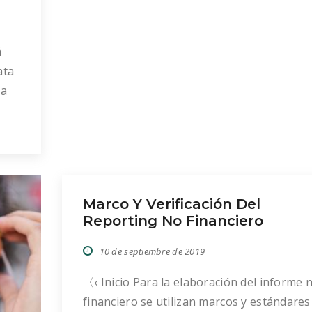
á
ata
la
lan,
un
nas
uen
Marco Y Verificación Del
Reporting No Financiero
10 de septiembre de 2019
〈‹ Inicio Para la elaboración del informe 
financiero se utilizan marcos y estándares