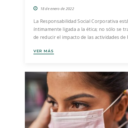
18 de enero de 2022
La Responsabilidad Social Corporativa est
íntimamente ligada a la ética; no sólo se tr
de reducir el impacto de las actividades de 
empresa en el medio en el que se desarrol
VER MÁS
sino de orientar todas sus actividades en 
sentido ético adecuado. Hablamos de bue
prácticas empresariales, transparencia, b
gobierno, desarrollo de códigos de […]