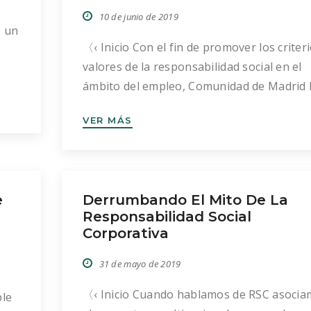
10 de junio de 2019
e un
〈‹ Inicio Con el fin de promover los criteri
valores de la responsabilidad social en el
ámbito del empleo, Comunidad de Madrid 
 en
convocado la segunda edición de los
 las
VER MÁS
reconocimientos y menciones a la
e
responsabilidad social en el empleo.
 en
Pueden participar los trabajadores
autónomos que se encuentren dados de al
e
Derrumbando El Mito De La
en el Régimen de la Seguridad Social de
Responsabilidad Social
Trabajadores […]
Corporativa
31 de mayo de 2019
〈‹ Inicio Cuando hablamos de RSC asoci
ble