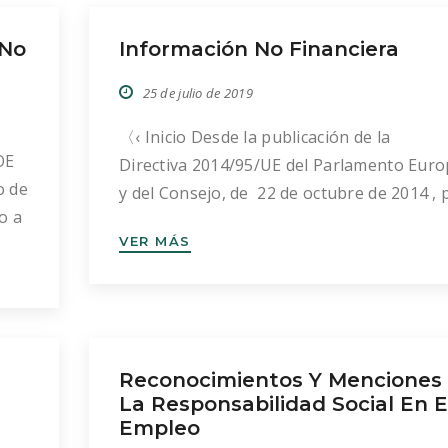
 en
 No
Información No Financiera
25 de julio de 2019
〈‹ Inicio Desde la publicación de la
OE
Directiva 2014/95/UE del Parlamento Eur
o de
y del Consejo, de 22 de octubre de 2014 , 
o a
la que se modifica la Directiva 2013/34/UE
VER MÁS
de
lo que respecta a la divulgación de
;
información no financiera e información
sobre diversidad por parte de determinad
grandes empresas y determinados grupos
ha incrementado en un 14% […]
Reconocimientos Y Menciones
La Responsabilidad Social En E
Empleo