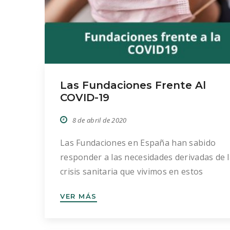
Las Fundaciones Frente Al
COVID-19
8 de abril de 2020
Las Fundaciones en España han sabido
responder a las necesidades derivadas de 
crisis sanitaria que vivimos en estos
momentos. Enumeramos algunas de las
VER MÁS
iniciativas más relevantes de este sector: L
Fundación ‘la Caixa’ destina 1,5 millones a
proyectos de investigación del Covid-19, lo