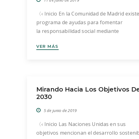
11 de junio de 2019
〈‹ Inicio En la Comunidad de Madrid exist
programa de ayudas para fomentar
la responsabilidad social mediante
actuaciones concretas puestas en marcha
VER MÁS
el ámbito de los trabajadores autónomos y
pequeñas y medianas empresas. Además s
pretende promover la efectiva conciliación
el ámbito laboral de las personas
trabajadoras, en equilibrio con las
Mirando Hacia Los Objetivos D
necesidades organizativas de […]
2030
5 de junio de 2019
〈‹ Inicio Las Naciones Unidas en sus
objetivos mencionan el desarrollo sosteni