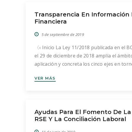
centros de España y Portugal interesados
Transparencia En Información
participar pueden presentar sus […]
Financiera
5 de septiembre de 2019
〈‹ Inicio La Ley 11/2018 publicada en el B
el 29 de diciembre de 2018 amplía el ámbit
aplicación y concreta los cinco ejes en torn
los que debe girar el informe obligatorio 
VER MÁS
información no financiera: medioambiente
cuestiones sociales y relativas al personal;
cumplimiento de los Derechos Humanos;
lucha contra la corrupción […]
Ayudas Para El Fomento De La
RSE Y La Conciliación Laboral