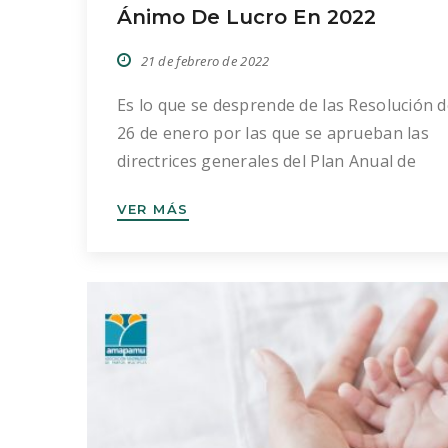
Ánimo De Lucro En 2022
21 de febrero de 2022
Es lo que se desprende de las Resolución 
26 de enero por las que se aprueban las
directrices generales del Plan Anual de
Control Tributario y Aduanero de 2022 qu
VER MÁS
publicó el pasado 31 de enero en el Boletí
Oficial del Estado. En la misma se desglosa
las diferentes actuaciones que llevará a […