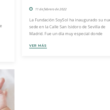
11 de febrero de 2022
La Fundación SoySol ha inaugurado su nu
de
sede en la Calle San Isidoro de Sevilla de
Madrid. Fue un día muy especial donde
muchos amigos y allegados tuvieron la
VER MÁS
e se
oportunidad de conocer nuestras
n
instalaciones y la labor que desarrollamos
n
entendiendo la salud de un modo holístico
]
que integra todas las dimensiones del ser
humano y […]