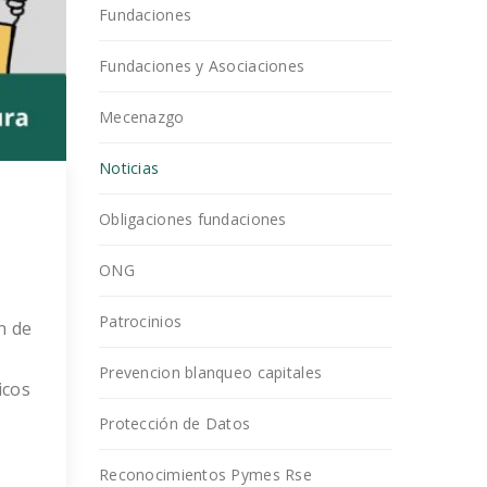
Fundaciones
Fundaciones y Asociaciones
Mecenazgo
Noticias
Obligaciones fundaciones
ONG
Patrocinios
n de
.
Prevencion blanqueo capitales
icos
e
Protección de Datos
00
Reconocimientos Pymes Rse
de