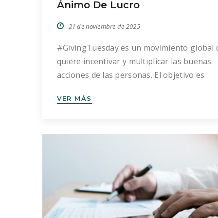
Ánimo De Lucro
21 de noviembre de 2025
#GivingTuesday es un movimiento global 
quiere incentivar y multiplicar las buenas
acciones de las personas. El objetivo es
dedicar un día en todo el mundo, este año 
VER MÁS
de diciembre, a celebrar la acción de dar, y
sean alimentos, dinero, tiempo (voluntaria
objetos de segunda mano, etc. Unirse es 
sencillo: solo necesitas ganas de hacer un
mundo […]