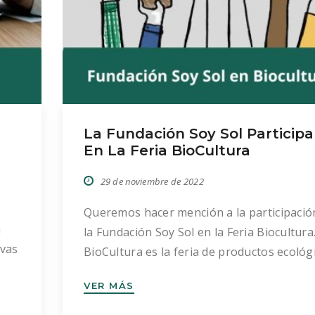
La Fundación Soy Sol Participa
En La Feria BioCultura
29 de noviembre de 2022
Queremos hacer mención a la participació
a
la Fundación Soy Sol en la Feria Biocultura
ivas
BioCultura es la feria de productos ecológ
y consumo responsable más importante d
VER MÁS
España con más de 500 expositores y 50.0
in
visitantes. Con más de 18.000 referencias 