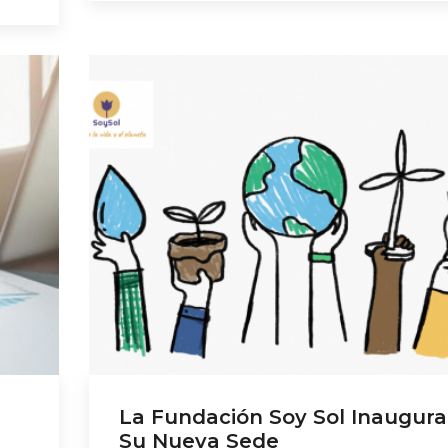
en
productos de alimentación ecológica y má
nes
300 actividades. Damos la enhorabuena a
Pilar Novoa, […]
La Fundación Soy Sol Inaugura
Su Nueva Sede