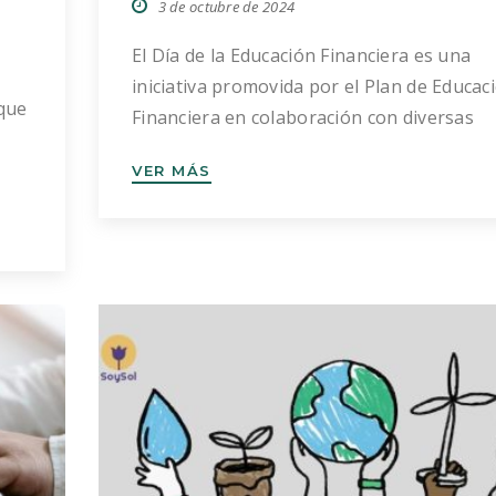
3 de octubre de 2024
El Día de la Educación Financiera es una
iniciativa promovida por el Plan de Educac
que
Financiera en colaboración con diversas
instituciones y entidades colaboradoras. L
VER MÁS
celebrándose desde el año 2015 cada prim
el 2
lunes del mes de octubre, con iniciativas
a
desarrolladas por toda España y para tod
do),
los públicos. Este día busca resaltar la
muy
relevancia de la […]