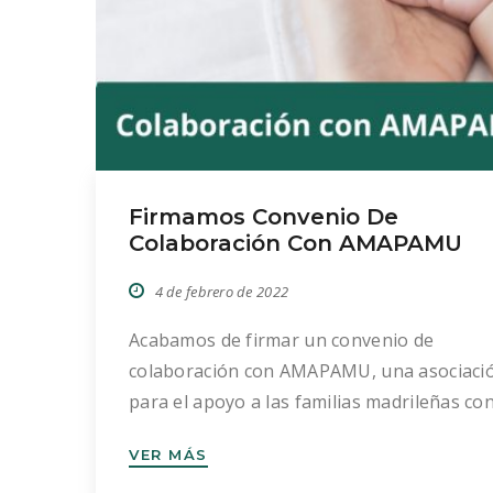
Firmamos Convenio De
Colaboración Con AMAPAMU
4 de febrero de 2022
Acabamos de firmar un convenio de
colaboración con AMAPAMU, una asociaci
para el apoyo a las familias madrileñas co
hijos que han nacido a través de un parto
VER MÁS
múltiple o a la vez. Gracias a la firma de es