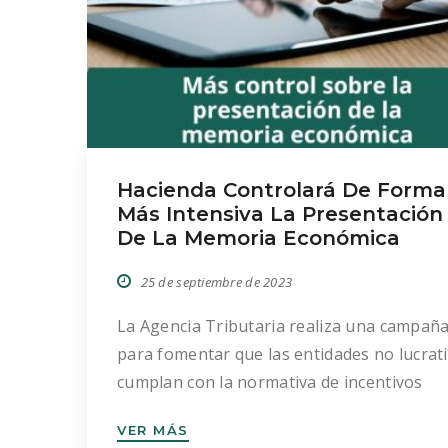
Hacienda Controlará De Forma
Más Intensiva La Presentación
De La Memoria Económica
25 de septiembre de 2023
La Agencia Tributaria realiza una campañ
para fomentar que las entidades no lucrat
cumplan con la normativa de incentivos
fiscales. La Ley 49/2002 se encarga de
VER MÁS
regular el régimen fiscal de las entidades s