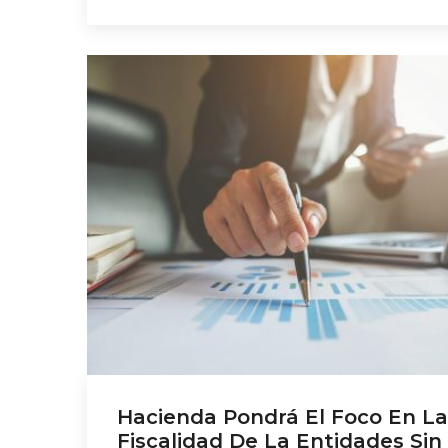
ánimo de lucro y de los incentivos fiscales 
el mecenazgo. Todas aquellas organizacio
no lucrativas que estén acogidas a […]
Hacienda Pondrá El Foco En La
Fiscalidad De La Entidades Sin