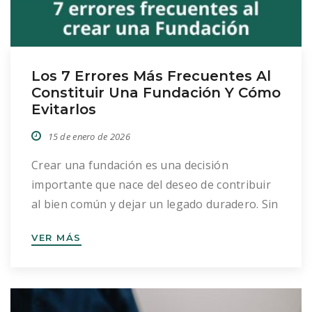
Los 7 Errores Más Frecuentes Al
Constituir Una Fundación Y Cómo
Evitarlos
15 de enero de 2026
Crear una fundación es una decisión
importante que nace del deseo de contribuir
al bien común y dejar un legado duradero. Sin
embargo, la ilusión inicial puede verse
VER MÁS
entorpecida por ciertos errores frecuentes
que pueden retrasar el proceso o, incluso,
poner en riesgo la viabilidad del proyecto. En
este artículo repasamos los fallos más