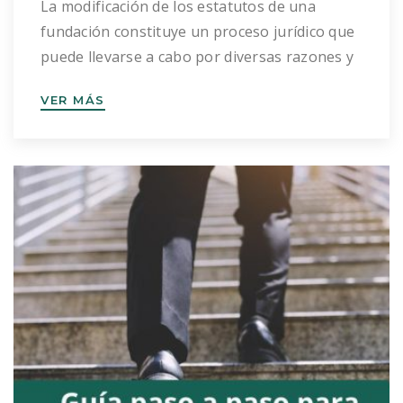
La modificación de los estatutos de una
fundación constituye un proceso jurídico que
puede llevarse a cabo por diversas razones y
requiere seguir un procedimiento específico
VER MÁS
establecido por la legislación. Este artículo se
enfoca en desgranar los aspectos esenciales
y los pasos a seguir para la modificación de
los estatutos en fundaciones, basándose en
la […]