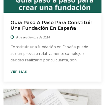
Guía Paso A Paso Para Constituir
Una Fundación En España
9 de septiembre de 2024
Constituir una fundación en España puede
ser un proceso relativamente complejo si
decides realizarlo por tu cuenta, son
necesarios unos conocimientos mínimos y
VER MÁS
consideramos esencial un asesoramiento
profesional para llevarse a cabo de manera
eficaz y sin contratiempos. A continuación, te
explicamos los 8 pasos clave para constituir
una fundación en España: 1. Redactar los […]