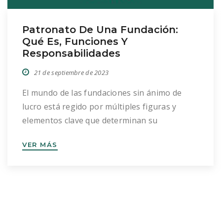
Patronato De Una Fundación:
Qué Es, Funciones Y
Responsabilidades
21 de septiembre de 2023
El mundo de las fundaciones sin ánimo de
lucro está regido por múltiples figuras y
elementos clave que determinan su
funcionamiento y éxito. Uno de los más
VER MÁS
esenciales es el Patronato. En este post,
desglosaremos su importancia, funciones y
responsabilidades, así como algunas
recomendaciones para su óptima gestión.
¿Qué es el Patronato? Antes de […]