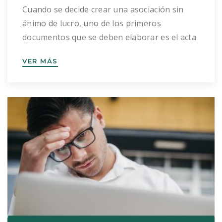
Cuando se decide crear una asociación sin
ánimo de lucro, uno de los primeros
documentos que se deben elaborar es el acta
fundacional. Aunque muchas veces se percibe
VER MÁS
como un simple trámite inicial, lo cierto es
que este documento posee una gran
relevancia jurídica. El acta fundacional no sólo
marca el nacimiento de la asociación, […]