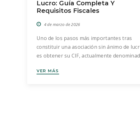
Lucro: Guía Completa Y
Requisitos Fiscales
4 de marzo de 2026
Uno de los pasos más importantes tras
constituir una asociación sin ánimo de luc
es obtener su CIF, actualmente denomina
NIF (Número de Identificación Fiscal). Sin N
VER MÁS
la asociación no puede operar legalmente:
puede abrir una cuenta bancaria, firmar
contratos, emitir facturas, solicitar
subvenciones ni cumplir con sus obligacio
fiscales. Aunque el trámite puede […]