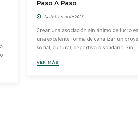
Paso A Paso
24 de febrero de 2026
Crear una asociación sin ánimo de lucro e
una excelente forma de canalizar un proy
ro
social, cultural, deportivo o solidario. Sin
do
embargo, aunque el proceso no es
VER MÁS
IF,
excesivamente complejo, sí exige rigor
 no
jurídico, claridad en los fines y una buena
planificación inicial. En este artículo te
explicamos, paso a paso, cómo crear una
nes
asociación sin […]