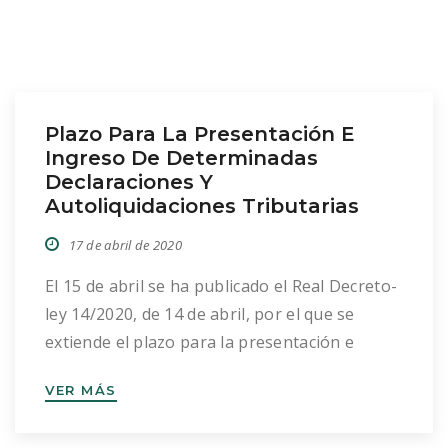
Plazo Para La Presentación E
Ingreso De Determinadas
Declaraciones Y
Autoliquidaciones Tributarias
17 de abril de 2020
El 15 de abril se ha publicado el Real Decreto-
ley 14/2020, de 14 de abril, por el que se
extiende el plazo para la presentación e
ingreso de determinadas declaraciones y
VER MÁS
autoliquidaciones tributarias. En el actual
escenario de contención y prevención del