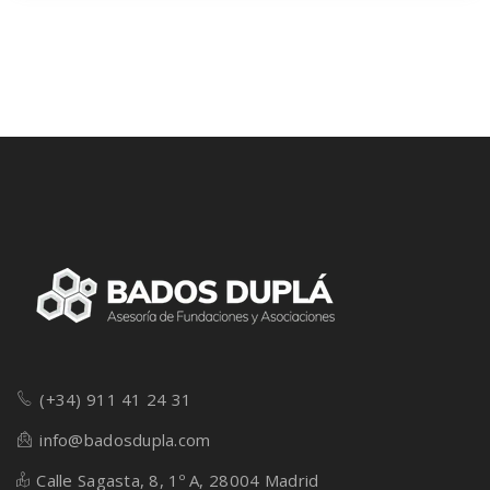
COVID-19 es urgente y necesario atajar la
epidemia y evitar su propagación para […]
(+34) 911 41 24 31
info@badosdupla.com
Calle Sagasta, 8, 1º A, 28004 Madrid