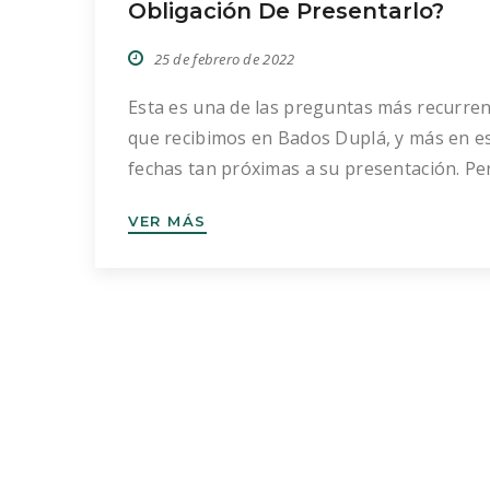
Obligación De Presentarlo?
25 de febrero de 2022
Esta es una de las preguntas más recurre
que recibimos en Bados Duplá, y más en e
fechas tan próximas a su presentación. Pe
también somos nosotros los que alertamo
VER MÁS
algunas de las entidades sin ánimo de lucr
con las que trabajamos de la obligación de
presentar el 347. ¿Las entidades sin ánimo
[…]