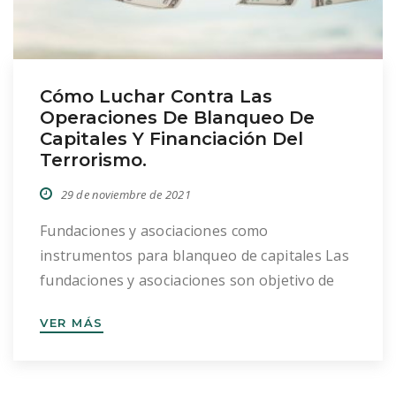
Cómo Luchar Contra Las
Operaciones De Blanqueo De
Capitales Y Financiación Del
Terrorismo.
29 de noviembre de 2021
Fundaciones y asociaciones como
instrumentos para blanqueo de capitales Las
fundaciones y asociaciones son objetivo de
blanqueadores de capitales por varios
VER MÁS
motivos: Pueden tener presencia y actividad
más allá del país No están sometidas a
supervisión exhaustiva Disfrutan del