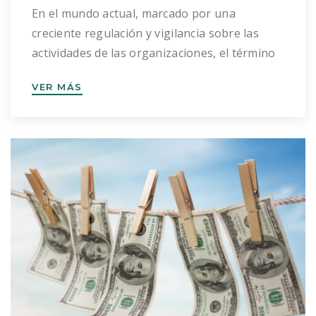
En el mundo actual, marcado por una
creciente regulación y vigilancia sobre las
actividades de las organizaciones, el término
“compliance” o cumplimiento normativo ha
VER MÁS
cobrado una relevancia sin precedentes.
Desde Bados Duplá, un despacho
especializado en la creación y gestión de
entidades sin ánimo de lucro, entendemos la
importancia de abordar este tema, no […]